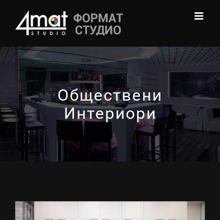
Skip
to
content
Обществени
Интериори