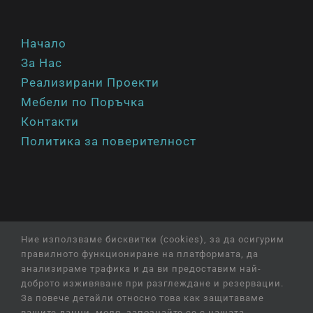
Начало
За Нас
Реализирани Проекти
Мебели по Поръчка
Контакти
Политика за поверителност
Ние използваме бисквитки (cookies), за да осигурим
правилното функциониране на платформата, да
анализираме трафика и да ви предоставим най-
© Copyright
2026 |
All
Rights
Reserved
|
Professional
доброто изживяване при разглеждане и резервации.
Web Design
and
SEO
by
Online Creations
Ltd
За повече детайли относно това как защитаваме
вашите данни, моля, запознайте се с нашата