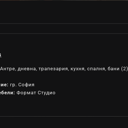
G
Антре, дневна, трапезария, кухня, спалня, бани (2
ие:
гр. София
ебели:
Формат Студио