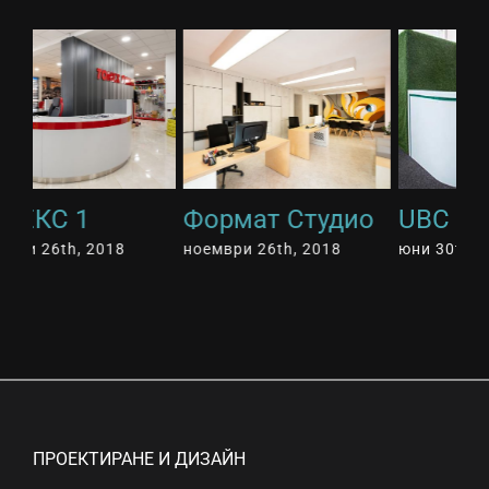
о
UBC
Park Bar
Р
юни 30th, 2017
юни 30th, 2017
юн
ПРОЕКТИРАНЕ И ДИЗАЙН