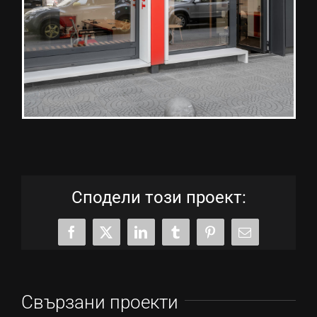
Сподели този проект:
Facebook
X
LinkedIn
Tumblr
Pinterest
Електронна
поща:
Свързани проекти