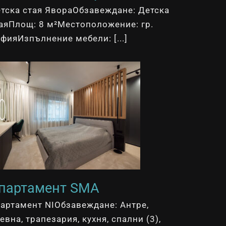
тска стая ЯвораОбзавеждане: Детска
аяПлощ: 8 м²Местоположение: гр.
фияИзпълнение мебели: [...]
партамент SMA
артамент NIОбзавеждане: Антре,
евна, трапезария, кухня, спални (3),