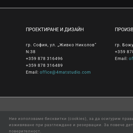
ПРОЕКТИРАНЕ И ДИЗАЙН
ПРОИЗ
гр. София, ул. „Живко Николов”
гр. Бож
N:38
+359 87
+359 878 316496
Email:
o
+359 878 316489
Email:
office@4matstudio.com
© Copyright
2026 |
All
Rights
Reserved
|
Professiona
Ние използваме бисквитки (cookies), за да осигурим пра
изживяване при разглеждане и резервации. За повече дет
поверителност.