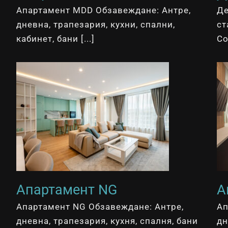
Апартамент MDD Обзавеждане: Антре,
Де
дневна, трапезария, кухни, спални,
ст
кабинет, бани [...]
Со
Апартамент NG
А
Апартамент NG Обзавеждане: Антре,
Ап
дневна, трапезария, кухня, спалня, бани
дн