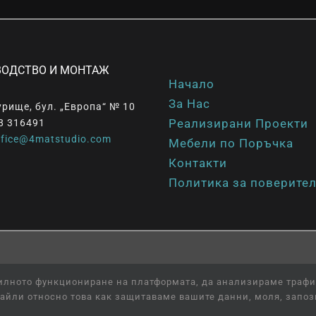
ВОДСТВО И МОНТАЖ
Начало
За Нас
урище, бул. „Европа“ № 10
Реализирани Проекти
8 316491
ffice@4matstudio.com
Мебели по Поръчка
Контакти
Политика за поверите
l
Web Design
and
SEO
by
Online Creations
Ltd
вилното функциониране на платформата, да анализираме трафи
айли относно това как защитаваме вашите данни, моля, запоз