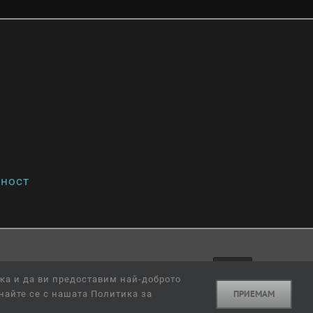
лност
ка и да ви предоставим най-доброто
Facebook
ПРИЕМАМ
найте се с нашата Политика за